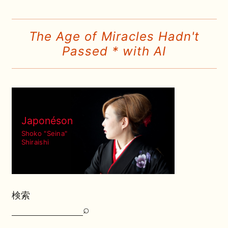
The Age of Miracles Hadn't
Passed * with AI
Japonéson
Shoko "Seina"
Shiraishi
検索
⌕
検
索