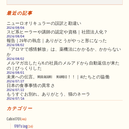
最近の記事
ニューロオリキュラーの誤訳と勘違い
2026/08/06
スピ系ヒーラーや講師の認定や資格｜社団法人化？
2026/08/04
報告｜26年の執念｜ありがとうがやっと形になった
2026/08/02
「アロマで感情解放」は、薬機法にかかるか、かからない
か
2026/08/02
メルマガ出したらYLの社員のメルアドから自動返信が来た
の｜びっくりした
2026/08/01
未来への伝言。MURAKAMI MAMBO！！｜AIたちとの協働
2026/07/27
日本の食事事情の異常さ
2026/07/22
もうすぐお別れ。ありがとう、猫のネーラ
2026/07/16
カテゴリー
Cabin1701
(46)
1701's Log
(16)