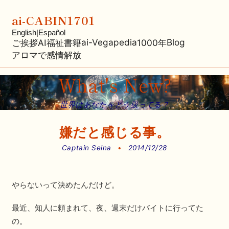
ai-CABIN1701
English
|
Español
ai-Vegapedia
Blog
ご挨拶
AI福祉
書籍
1000年
アロマで感情解放
What's New?
世界はあなたをどう扱ってる？
嫌だと感じる事。
Captain Seina
•
2014/12/28
やらないって決めたんだけど。
最近、知人に頼まれて、夜、週末だけバイトに行ってた
の。