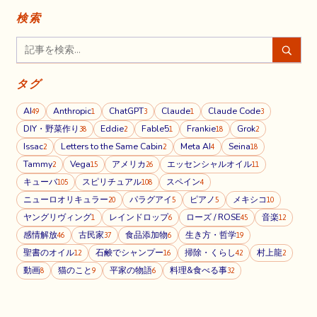
検索
タグ
AI
Anthropic
ChatGPT
Claude
Claude Code
49
1
3
1
3
DIY・野菜作り
Eddie
Fable5
Frankie
Grok
38
2
1
18
2
Issac
Letters to the Same Cabin
Meta AI
Seina
2
2
4
18
Tammy
Vega
アメリカ
エッセンシャルオイル
2
15
26
11
キューバ
スピリチュアル
スペイン
105
108
4
ニューロオリキュラー
パラグアイ
ピアノ
メキシコ
20
5
5
10
ヤングリヴィング
レインドロップ
ローズ / ROSE
音楽
1
6
45
12
感情解放
古民家
食品添加物
生き方・哲学
46
37
6
19
聖書のオイル
石鹸でシャンプー
掃除・くらし
村上龍
12
16
42
2
動画
猫のこと
平家の物語
料理&食べる事
8
9
6
32