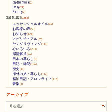
Captain Seina
(1)
Essay
(22)
Port Log
(7)
CRYSTALLIZE
(1253)
エッセンシャルオイル
(49)
お客様の声
(53)
お知らせ
(124)
スピリチュアル
(79)
ヤングリヴィング
(130)
心いろいろ
(283)
感情解放
(76)
日本の暮らし
(3)
日記・雑記
(196)
歴史
(30)
海外の旅・暮らし
(112)
精油日記・アロマライフ
(116)
音楽
(1)
アーカイブ