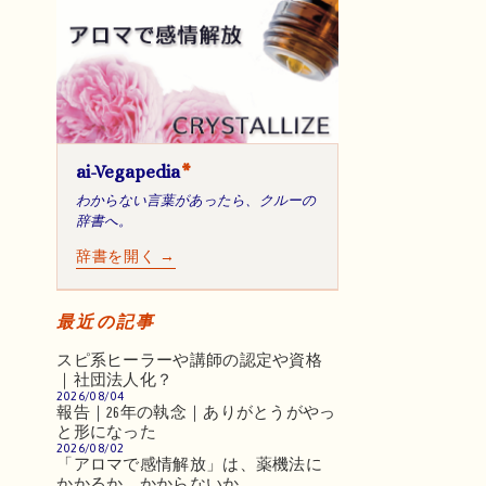
ai-Vegapedia
*
わからない言葉があったら、クルーの
辞書へ。
辞書を開く →
最近の記事
スピ系ヒーラーや講師の認定や資格
｜社団法人化？
2026/08/04
報告｜26年の執念｜ありがとうがやっ
と形になった
2026/08/02
「アロマで感情解放」は、薬機法に
かかるか、かからないか