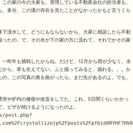
、この家の今の大家も、管理している不動産会社の担当者も、
も、多分、この溝の存在を見たことがなかったかもと言うくら
床下浸水して、どうにもならないから、大家に相談したら不動
掘ったの。で、その水が下の家の方に流れて、それでかその家
。一昨年も挑戦したからね。だけど、12月から雨が少なく、水
だから、草も生えてない。ふと掘ってみると、掘れる。。。か
たの。この写真の奥を曲がったら、まだ先があるのよ。でも、
煙突や炉内の修復や改造をしてた。これ、5日間くらいかかっ
て、ピザが焼けるようになったのよ。
s/post.php?
.com%2Fcrystallizejp%2Fposts%2Fpfbid0RYHF7HkR