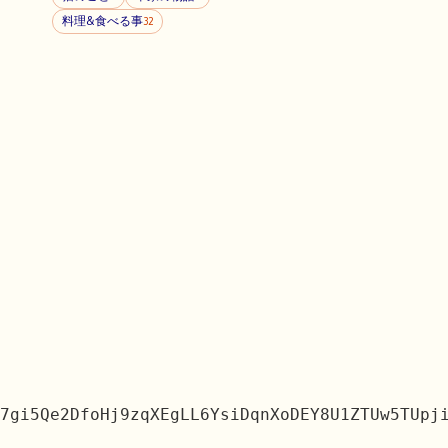
料理&食べる事
32
7gi5Qe2DfoHj9zqXEgLL6YsiDqnXoDEY8U1ZTUw5TUpj