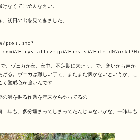
書けなくてごめんなさい。
き、初日の出を見てきました。
s/post.php?
.com%2Fcrystallizejp%2Fposts%2Fpfbid02orkJ2Hi
さで、ヴェガが夜、夜中、不定期に来たり。で、寒いから声が
あげる。ヴェガは難しい子で、まだまだ懐かないというか、こ
ごく警戒心が強いんです。
裏の溝を掘る作業を年末からやってるの。
何十年も、多分埋まってしまってたんじゃないかな。一昨年も