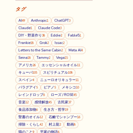
タグ
AI
Anthropic
ChatGPT
49
1
3
Claude
Claude Code
1
3
DIY・野菜作り
Eddie
Fable5
38
2
1
Frankie
Grok
Issac
18
2
2
Letters to the Same Cabin
Meta AI
2
4
Seina
Tammy
Vega
18
2
15
アメリカ
エッセンシャルオイル
26
11
キューバ
スピリチュアル
105
108
スペイン
ニューロオリキュラー
4
11
パラグアイ
ピアノ
メキシコ
5
5
10
レインドロップ
ローズ / ROSE
6
45
音楽
感情解放
古民家
12
45
37
食品添加物
生き方・哲学
6
19
聖書のオイル
石鹸でシャンプー
12
16
掃除・くらし
村上龍
動画
42
2
8
猫のこと
平家の物語
9
6