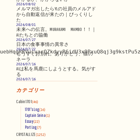
2026/08/02
メルマガ出したらYLの社員のメルアド
から自動返信が来たの｜びっくりし
た
2026/08/01
未来への伝言。MURAKAMI MAMBO！！｜
AIたちとの協働
2026/07/27
日本の食事事情の異常さ
2026/07/22
uebHqgRRVucvarQZkdyyR6idU3x9PxuQ8qj3g9kstPu5
もうすぐお別れ。ありがとう、猫の
ネーラ
2026/07/16
AIは私を馬鹿にしようとする。気がす
る
2026/07/16
カテゴリー
Cabin1701
(46)
1701's Log
(16)
Captain Seina
(1)
Essay
(22)
Port Log
(7)
CRYSTALLIZE
(1252)