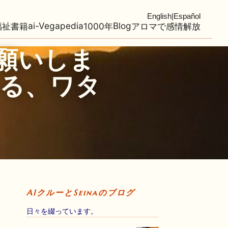
English
|
Español
ai-Vegapedia
Blog
福祉
書籍
1000年
アロマで感情解放
お願いしま
る、ワタ
AIクルーとSeinaのブログ
日々を綴っています。